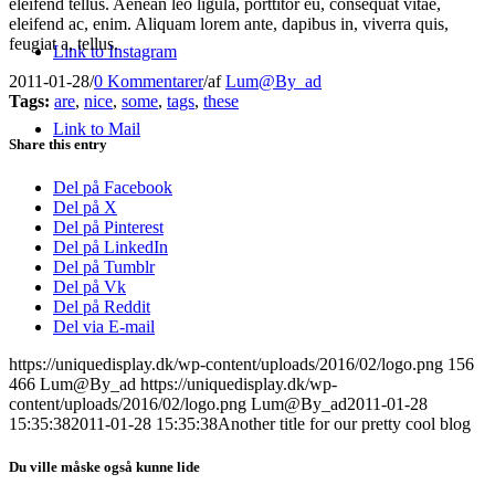
eleifend tellus. Aenean leo ligula, porttitor eu, consequat vitae,
eleifend ac, enim. Aliquam lorem ante, dapibus in, viverra quis,
feugiat a, tellus.
Link to Instagram
2011-01-28
/
0 Kommentarer
/
af
Lum@By_ad
Tags:
are
,
nice
,
some
,
tags
,
these
Link to Mail
Share this entry
Del på Facebook
Del på X
Del på Pinterest
Del på LinkedIn
Del på Tumblr
Del på Vk
Del på Reddit
Del via E-mail
https://uniquedisplay.dk/wp-content/uploads/2016/02/logo.png
156
466
Lum@By_ad
https://uniquedisplay.dk/wp-
content/uploads/2016/02/logo.png
Lum@By_ad
2011-01-28
15:35:38
2011-01-28 15:35:38
Another title for our pretty cool blog
Du ville måske også kunne lide