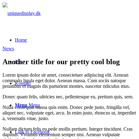
Home
News
Another title for our pretty cool blog
test
Lorem ipsum dolor sit amet, consectetuer adipiscing elit. Aenean
commodo ligula eget dolor. Aenean massa. Cum sociis natoque
Kontakt
penatibus et magnis dis parturient montes, nascetur ridiculus mus.
Donec quam felis, ultricies nec, pellentesque eu, pretium quis, sem.
Menu
Menu
Nulla consequat massa quis enim. Donec pede justo, fringilla vel,
aliquet nec, vulputate eget, arcu. In enim justo, rhoncus ut, imperdiet
a, venenatis vitae, justo.
Nullam dictum felis eu pede mollis pretium. Integer tincidunt. Cras
Link to Facebook
dapibus. Vivamus elementum semper nisi. Aenean vulputate