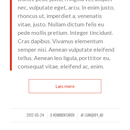
nec, vulputate eget, arcu. In enim justo,
rhoncus ut, imperdiet a, venenatis
vitae, justo. Nullam dictum felis eu
pede mollis pretium. Integer tincidunt.
Cras dapibus. Vivamus elementum
semper nisi. Aenean vulputate eleifend
tellus. Aenean leo ligula, porttitor eu,
consequat vitae, eleifend ac, enim.
Læs mere
2012-05-24
0 KOMMENTARER
AF
LUM@BY_AD
/
/